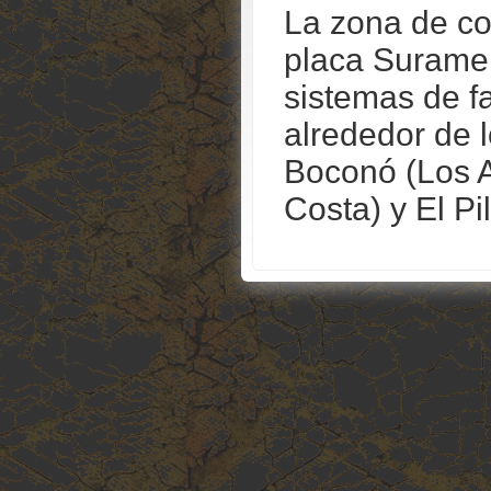
La zona de con
placa Suramer
sistemas de f
alrededor de l
Boconó (Los A
Costa) y El Pil