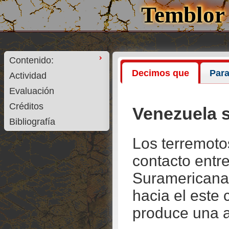
Temblor 
Contenido:
Decimos que
Par
Actividad
Evaluación
Créditos
Venezuela 
Bibliografía
Los terremoto
contacto entre
Suramericana.
hacia el este
produce una ac