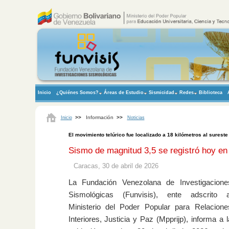
Inicio
¿Quiénes Somos?
Áreas de Estudio
Sismicidad
Redes
Biblioteca
>>
Información
>>
Inicio
Noticias
El movimiento telúrico fue localizado a 18 kilómetros al sureste 
Sismo de magnitud 3,5 se registró hoy en T
Caracas, 30 de abril de 2026
La Fundación Venezolana de Investigacione
Sismológicas (Funvisis), ente adscrito a
Ministerio del Poder Popular para Relacione
Interiores, Justicia y Paz (Mpprijp), informa a l