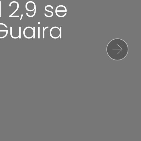
2,9 se
 Guaira
Next